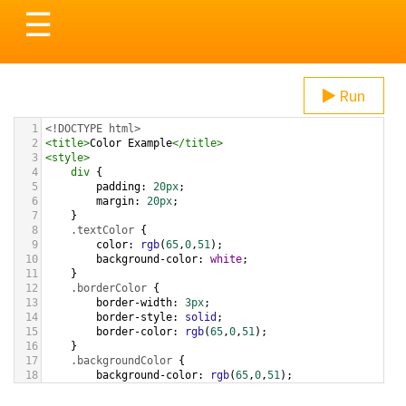
Toggle
☰
navigation
Run
1
<!DOCTYPE html>
2
<
title
>
Color Example
</
title
>
3
<
style
>
4
div
 {
5
padding
: 
20px
;
6
margin
: 
20px
;
7
    }
8
.textColor
 {
9
color
: 
rgb
(
65
,
0
,
51
);
10
background-color
: 
white
;
11
    }
12
.borderColor
 {
13
border-width
: 
3px
;
14
border-style
: 
solid
;
15
border-color
: 
rgb
(
65
,
0
,
51
);
16
    }
17
.backgroundColor
 {
18
background-color
: 
rgb
(
65
,
0
,
51
);
19
color
: 
white
;
20
    }