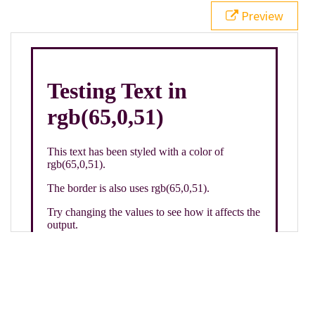
21
.backgroundGradient
 {
Preview
22
background
: 
linear-gradient
(
to
bottom
, 
white
, 
rgb
(
65
,
0
,
51
));
23
color
: 
white
;
24
    }
25
26
</
style
>
27
<
div
class
=
"textColor borderColor"
>
28
<
h1
>
Testing Text in rgb(65,0,51)
</
h1
>