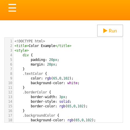
Toggle
☰
navigation
Run
1
<!DOCTYPE html>
2
<
title
>
Color Example
</
title
>
3
<
style
>
4
div
 {
5
padding
: 
20px
;
6
margin
: 
20px
;
7
    }
8
.textColor
 {
9
color
: 
rgb
(
65
,
0
,
102
);
10
background-color
: 
white
;
11
    }
12
.borderColor
 {
13
border-width
: 
3px
;
14
border-style
: 
solid
;
15
border-color
: 
rgb
(
65
,
0
,
102
);
16
    }
17
.backgroundColor
 {
18
background-color
: 
rgb
(
65
,
0
,
102
);
19
color
: 
white
;
20
    }