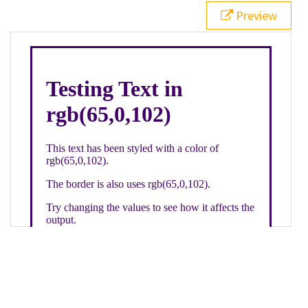
21
.backgroundGradient
 {
Preview
22
background
: 
linear-gradient
(
to
bottom
, 
white
, 
rgb
(
65
,
0
,
102
));
23
color
: 
white
;
24
    }
25
26
</
style
>
27
<
div
class
=
"textColor borderColor"
>
28
<
h1
>
Testing Text in rgb(65,0,102)
</
h1
>