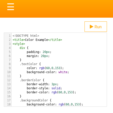
Toggle
☰
navigation
Run
1
<!DOCTYPE html>
2
<
title
>
Color Example
</
title
>
3
<
style
>
4
div
 {
5
padding
: 
20px
;
6
margin
: 
20px
;
7
    }
8
.textColor
 {
9
color
: 
rgb
(
60
,
0
,
153
);
10
background-color
: 
white
;
11
    }
12
.borderColor
 {
13
border-width
: 
3px
;
14
border-style
: 
solid
;
15
border-color
: 
rgb
(
60
,
0
,
153
);
16
    }
17
.backgroundColor
 {
18
background-color
: 
rgb
(
60
,
0
,
153
);
19
color
: 
white
;
20
    }