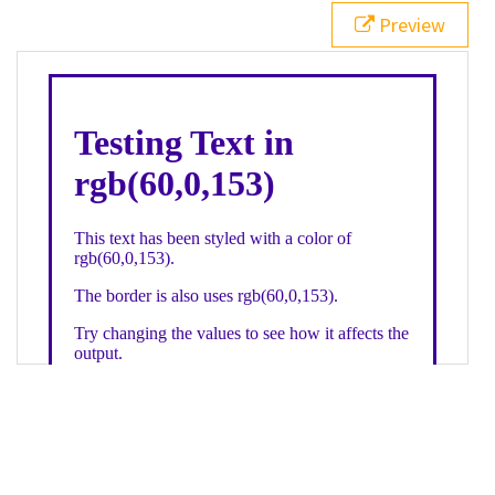
21
.backgroundGradient
 {
Preview
22
background
: 
linear-gradient
(
to
bottom
, 
white
, 
rgb
(
60
,
0
,
153
));
23
color
: 
white
;
24
    }
25
26
</
style
>
27
<
div
class
=
"textColor borderColor"
>
28
<
h1
>
Testing Text in rgb(60,0,153)
</
h1
>