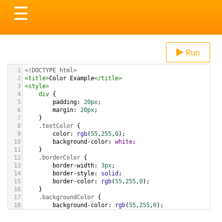
Toggle
☰
navigation
Run
1
<!DOCTYPE html>
2
<
title
>
Color Example
</
title
>
3
<
style
>
4
div
 {
5
padding
: 
20px
;
6
margin
: 
20px
;
7
    }
8
.textColor
 {
9
color
: 
rgb
(
55
,
255
,
0
);
10
background-color
: 
white
;
11
    }
12
.borderColor
 {
13
border-width
: 
3px
;
14
border-style
: 
solid
;
15
border-color
: 
rgb
(
55
,
255
,
0
);
16
    }
17
.backgroundColor
 {
18
background-color
: 
rgb
(
55
,
255
,
0
);
19
color
: 
white
;
20
    }