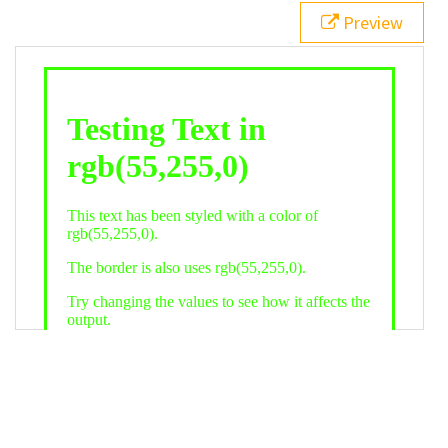
21
.backgroundGradient
 {
Preview
22
background
: 
linear-gradient
(
to
bottom
, 
white
, 
rgb
(
55
,
255
,
0
));
23
color
: 
white
;
24
    }
25
26
</
style
>
27
<
div
class
=
"textColor borderColor"
>
28
<
h1
>
Testing Text in rgb(55,255,0)
</
h1
>