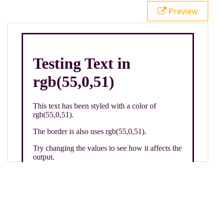
21
.backgroundGradient
 {
Preview
22
background
: 
linear-gradient
(
to
bottom
, 
white
, 
rgb
(
55
,
0
,
51
));
23
color
: 
white
;
24
    }
25
26
</
style
>
27
<
div
class
=
"textColor borderColor"
>
28
<
h1
>
Testing Text in rgb(55,0,51)
</
h1
>