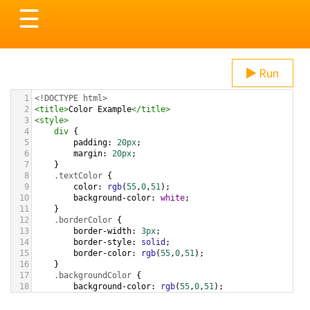
Toggle
☰
navigation
Run
1
<!DOCTYPE html>
2
<
title
>
Color Example
</
title
>
3
<
style
>
4
div
 {
5
padding
: 
20px
;
6
margin
: 
20px
;
7
    }
8
.textColor
 {
9
color
: 
rgb
(
55
,
0
,
51
);
10
background-color
: 
white
;
11
    }
12
.borderColor
 {
13
border-width
: 
3px
;
14
border-style
: 
solid
;
15
border-color
: 
rgb
(
55
,
0
,
51
);
16
    }
17
.backgroundColor
 {
18
background-color
: 
rgb
(
55
,
0
,
51
);
19
color
: 
white
;
20
    }