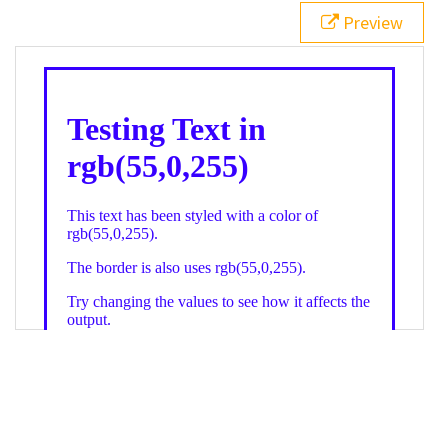
21
.backgroundGradient
 {
Preview
22
background
: 
linear-gradient
(
to
bottom
, 
white
, 
rgb
(
55
,
0
,
255
));
23
color
: 
white
;
24
    }
25
26
</
style
>
27
<
div
class
=
"textColor borderColor"
>
28
<
h1
>
Testing Text in rgb(55,0,255)
</
h1
>