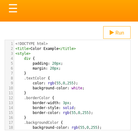
Toggle
☰
navigation
Run
1
<!DOCTYPE html>
2
<
title
>
Color Example
</
title
>
3
<
style
>
4
div
 {
5
padding
: 
20px
;
6
margin
: 
20px
;
7
    }
8
.textColor
 {
9
color
: 
rgb
(
55
,
0
,
255
);
10
background-color
: 
white
;
11
    }
12
.borderColor
 {
13
border-width
: 
3px
;
14
border-style
: 
solid
;
15
border-color
: 
rgb
(
55
,
0
,
255
);
16
    }
17
.backgroundColor
 {
18
background-color
: 
rgb
(
55
,
0
,
255
);
19
color
: 
white
;
20
    }