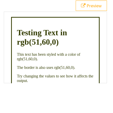
21
.backgroundGradient
 {
Preview
22
background
: 
linear-gradient
(
to
bottom
, 
white
, 
rgb
(
51
,
60
,
0
));
23
color
: 
white
;
24
    }
25
26
</
style
>
27
<
div
class
=
"textColor borderColor"
>
28
<
h1
>
Testing Text in rgb(51,60,0)
</
h1
>