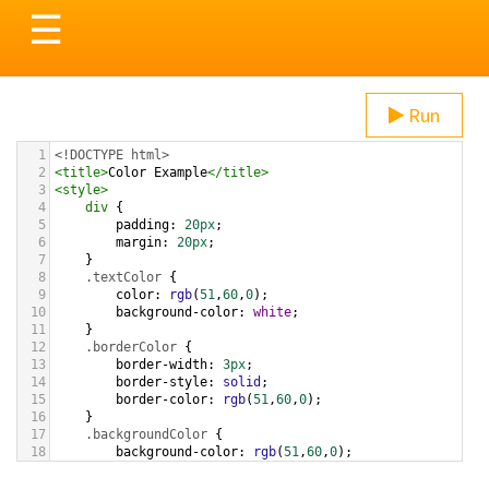
Toggle
☰
navigation
Run
1
<!DOCTYPE html>
2
<
title
>
Color Example
</
title
>
3
<
style
>
4
div
 {
5
padding
: 
20px
;
6
margin
: 
20px
;
7
    }
8
.textColor
 {
9
color
: 
rgb
(
51
,
60
,
0
);
10
background-color
: 
white
;
11
    }
12
.borderColor
 {
13
border-width
: 
3px
;
14
border-style
: 
solid
;
15
border-color
: 
rgb
(
51
,
60
,
0
);
16
    }
17
.backgroundColor
 {
18
background-color
: 
rgb
(
51
,
60
,
0
);
19
color
: 
white
;
20
    }