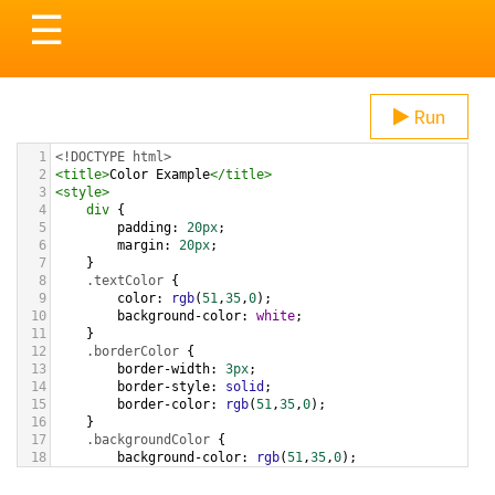
Toggle
☰
navigation
Run
1
<!DOCTYPE html>
2
<
title
>
Color Example
</
title
>
3
<
style
>
4
div
 {
5
padding
: 
20px
;
6
margin
: 
20px
;
7
    }
8
.textColor
 {
9
color
: 
rgb
(
51
,
35
,
0
);
10
background-color
: 
white
;
11
    }
12
.borderColor
 {
13
border-width
: 
3px
;
14
border-style
: 
solid
;
15
border-color
: 
rgb
(
51
,
35
,
0
);
16
    }
17
.backgroundColor
 {
18
background-color
: 
rgb
(
51
,
35
,
0
);
19
color
: 
white
;
20
    }