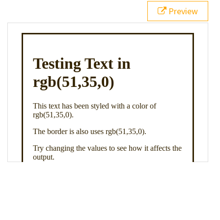
21
.backgroundGradient
 {
Preview
22
background
: 
linear-gradient
(
to
bottom
, 
white
, 
rgb
(
51
,
35
,
0
));
23
color
: 
white
;
24
    }
25
26
</
style
>
27
<
div
class
=
"textColor borderColor"
>
28
<
h1
>
Testing Text in rgb(51,35,0)
</
h1
>