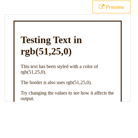
21
.backgroundGradient
 {
Preview
22
background
: 
linear-gradient
(
to
bottom
, 
white
, 
rgb
(
51
,
25
,
0
));
23
color
: 
white
;
24
    }
25
26
</
style
>
27
<
div
class
=
"textColor borderColor"
>
28
<
h1
>
Testing Text in rgb(51,25,0)
</
h1
>