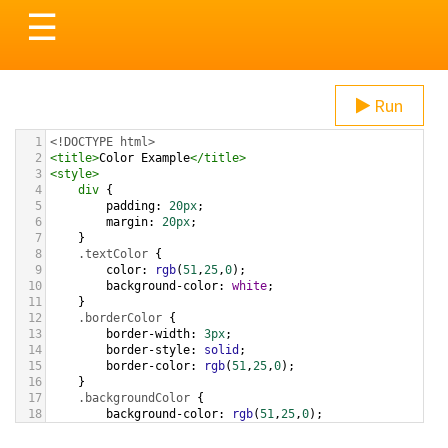
Toggle
☰
navigation
Run
1
<!DOCTYPE html>
2
<
title
>
Color Example
</
title
>
3
<
style
>
4
div
 {
5
padding
: 
20px
;
6
margin
: 
20px
;
7
    }
8
.textColor
 {
9
color
: 
rgb
(
51
,
25
,
0
);
10
background-color
: 
white
;
11
    }
12
.borderColor
 {
13
border-width
: 
3px
;
14
border-style
: 
solid
;
15
border-color
: 
rgb
(
51
,
25
,
0
);
16
    }
17
.backgroundColor
 {
18
background-color
: 
rgb
(
51
,
25
,
0
);
19
color
: 
white
;
20
    }