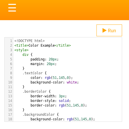
Toggle
☰
navigation
Run
1
<!DOCTYPE html>
2
<
title
>
Color Example
</
title
>
3
<
style
>
4
div
 {
5
padding
: 
20px
;
6
margin
: 
20px
;
7
    }
8
.textColor
 {
9
color
: 
rgb
(
51
,
145
,
0
);
10
background-color
: 
white
;
11
    }
12
.borderColor
 {
13
border-width
: 
3px
;
14
border-style
: 
solid
;
15
border-color
: 
rgb
(
51
,
145
,
0
);
16
    }
17
.backgroundColor
 {
18
background-color
: 
rgb
(
51
,
145
,
0
);
19
color
: 
white
;
20
    }