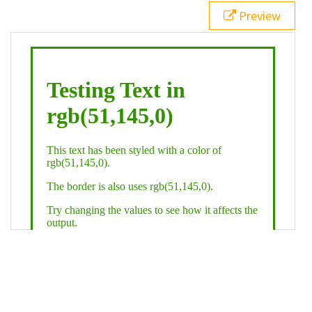
21
.backgroundGradient
 {
Preview
22
background
: 
linear-gradient
(
to
bottom
, 
white
, 
rgb
(
51
,
145
,
0
));
23
color
: 
white
;
24
    }
25
26
</
style
>
27
<
div
class
=
"textColor borderColor"
>
28
<
h1
>
Testing Text in rgb(51,145,0)
</
h1
>