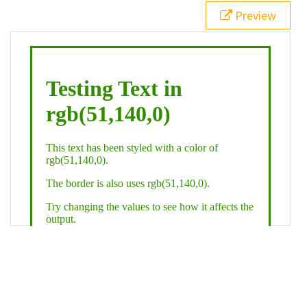
21
.backgroundGradient
 {
Preview
22
background
: 
linear-gradient
(
to
bottom
, 
white
, 
rgb
(
51
,
140
,
0
));
23
color
: 
white
;
24
    }
25
26
</
style
>
27
<
div
class
=
"textColor borderColor"
>
28
<
h1
>
Testing Text in rgb(51,140,0)
</
h1
>