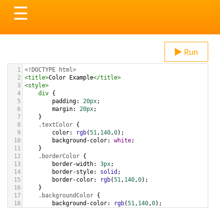
Toggle
☰
navigation
Run
1
<!DOCTYPE html>
2
<
title
>
Color Example
</
title
>
3
<
style
>
4
div
 {
5
padding
: 
20px
;
6
margin
: 
20px
;
7
    }
8
.textColor
 {
9
color
: 
rgb
(
51
,
140
,
0
);
10
background-color
: 
white
;
11
    }
12
.borderColor
 {
13
border-width
: 
3px
;
14
border-style
: 
solid
;
15
border-color
: 
rgb
(
51
,
140
,
0
);
16
    }
17
.backgroundColor
 {
18
background-color
: 
rgb
(
51
,
140
,
0
);
19
color
: 
white
;
20
    }