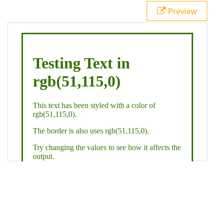
21
.backgroundGradient
 {
Preview
22
background
: 
linear-gradient
(
to
bottom
, 
white
, 
rgb
(
51
,
115
,
0
));
23
color
: 
white
;
24
    }
25
26
</
style
>
27
<
div
class
=
"textColor borderColor"
>
28
<
h1
>
Testing Text in rgb(51,115,0)
</
h1
>