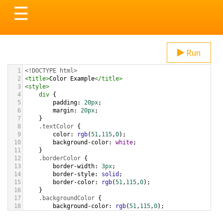
Toggle
☰
navigation
Run
1
<!DOCTYPE html>
2
<
title
>
Color Example
</
title
>
3
<
style
>
4
div
 {
5
padding
: 
20px
;
6
margin
: 
20px
;
7
    }
8
.textColor
 {
9
color
: 
rgb
(
51
,
115
,
0
);
10
background-color
: 
white
;
11
    }
12
.borderColor
 {
13
border-width
: 
3px
;
14
border-style
: 
solid
;
15
border-color
: 
rgb
(
51
,
115
,
0
);
16
    }
17
.backgroundColor
 {
18
background-color
: 
rgb
(
51
,
115
,
0
);
19
color
: 
white
;
20
    }