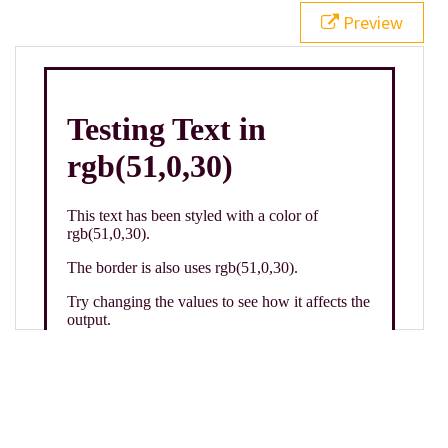
21
.backgroundGradient
 {
Preview
22
background
: 
linear-gradient
(
to
bottom
, 
white
, 
rgb
(
51
,
0
,
30
));
23
color
: 
white
;
24
    }
25
26
</
style
>
27
<
div
class
=
"textColor borderColor"
>
28
<
h1
>
Testing Text in rgb(51,0,30)
</
h1
>