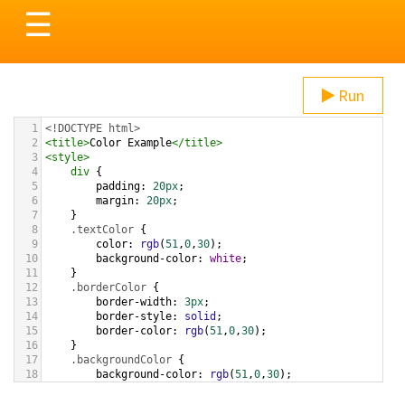
Toggle
☰
navigation
Run
1
<!DOCTYPE html>
2
<
title
>
Color Example
</
title
>
3
<
style
>
4
div
 {
5
padding
: 
20px
;
6
margin
: 
20px
;
7
    }
8
.textColor
 {
9
color
: 
rgb
(
51
,
0
,
30
);
10
background-color
: 
white
;
11
    }
12
.borderColor
 {
13
border-width
: 
3px
;
14
border-style
: 
solid
;
15
border-color
: 
rgb
(
51
,
0
,
30
);
16
    }
17
.backgroundColor
 {
18
background-color
: 
rgb
(
51
,
0
,
30
);
19
color
: 
white
;
20
    }