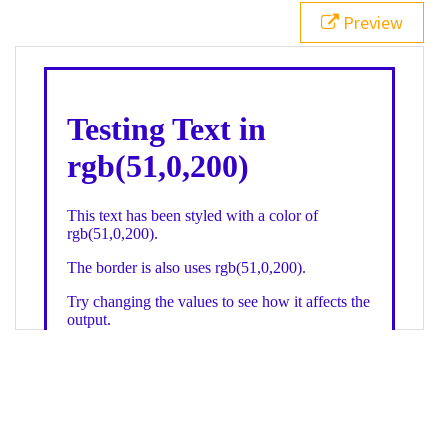
21
.backgroundGradient
 {
Preview
22
background
: 
linear-gradient
(
to
bottom
, 
white
, 
rgb
(
51
,
0
,
200
));
23
color
: 
white
;
24
    }
25
26
</
style
>
27
<
div
class
=
"textColor borderColor"
>
28
<
h1
>
Testing Text in rgb(51,0,200)
</
h1
>