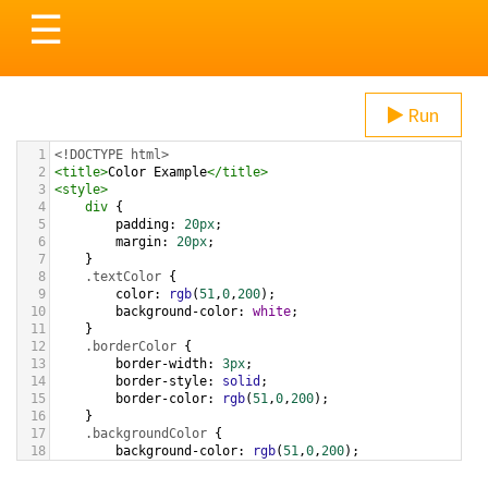
Toggle
☰
navigation
Run
1
<!DOCTYPE html>
2
<
title
>
Color Example
</
title
>
3
<
style
>
4
div
 {
5
padding
: 
20px
;
6
margin
: 
20px
;
7
    }
8
.textColor
 {
9
color
: 
rgb
(
51
,
0
,
200
);
10
background-color
: 
white
;
11
    }
12
.borderColor
 {
13
border-width
: 
3px
;
14
border-style
: 
solid
;
15
border-color
: 
rgb
(
51
,
0
,
200
);
16
    }
17
.backgroundColor
 {
18
background-color
: 
rgb
(
51
,
0
,
200
);
19
color
: 
white
;
20
    }