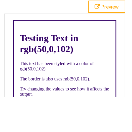
21
.backgroundGradient
 {
Preview
22
background
: 
linear-gradient
(
to
bottom
, 
white
, 
rgb
(
50
,
0
,
102
));
23
color
: 
white
;
24
    }
25
26
</
style
>
27
<
div
class
=
"textColor borderColor"
>
28
<
h1
>
Testing Text in rgb(50,0,102)
</
h1
>