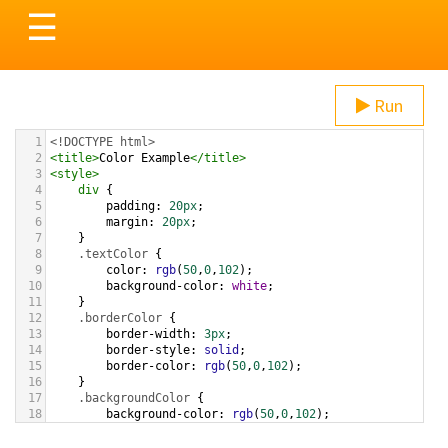
Toggle
☰
navigation
Run
1
<!DOCTYPE html>
2
<
title
>
Color Example
</
title
>
3
<
style
>
4
div
 {
5
padding
: 
20px
;
6
margin
: 
20px
;
7
    }
8
.textColor
 {
9
color
: 
rgb
(
50
,
0
,
102
);
10
background-color
: 
white
;
11
    }
12
.borderColor
 {
13
border-width
: 
3px
;
14
border-style
: 
solid
;
15
border-color
: 
rgb
(
50
,
0
,
102
);
16
    }
17
.backgroundColor
 {
18
background-color
: 
rgb
(
50
,
0
,
102
);
19
color
: 
white
;
20
    }