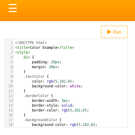
Toggle
☰
navigation
Run
1
<!DOCTYPE html>
2
<
title
>
Color Example
</
title
>
3
<
style
>
4
div
 {
5
padding
: 
20px
;
6
margin
: 
20px
;
7
    }
8
.textColor
 {
9
color
: 
rgb
(
5
,
102
,
0
);
10
background-color
: 
white
;
11
    }
12
.borderColor
 {
13
border-width
: 
3px
;
14
border-style
: 
solid
;
15
border-color
: 
rgb
(
5
,
102
,
0
);
16
    }
17
.backgroundColor
 {
18
background-color
: 
rgb
(
5
,
102
,
0
);
19
color
: 
white
;
20
    }