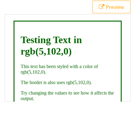
21
.backgroundGradient
 {
Preview
22
background
: 
linear-gradient
(
to
bottom
, 
white
, 
rgb
(
5
,
102
,
0
));
23
color
: 
white
;
24
    }
25
26
</
style
>
27
<
div
class
=
"textColor borderColor"
>
28
<
h1
>
Testing Text in rgb(5,102,0)
</
h1
>