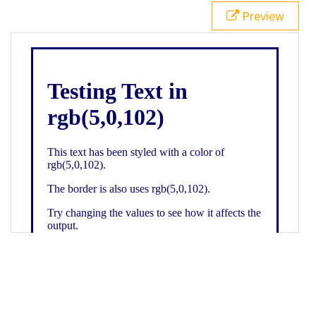
21
.backgroundGradient
 {
Preview
22
background
: 
linear-gradient
(
to
bottom
, 
white
, 
rgb
(
5
,
0
,
102
));
23
color
: 
white
;
24
    }
25
26
</
style
>
27
<
div
class
=
"textColor borderColor"
>
28
<
h1
>
Testing Text in rgb(5,0,102)
</
h1
>