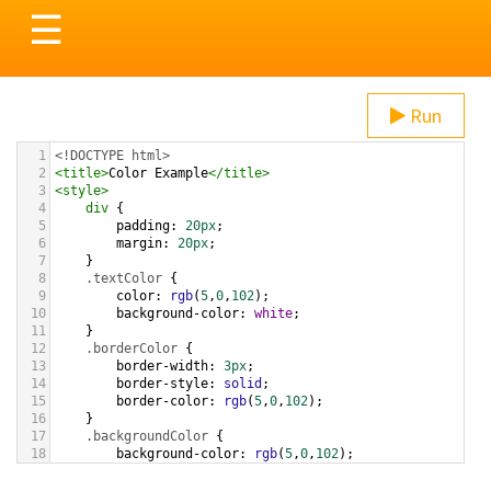
Toggle
☰
navigation
Run
1
<!DOCTYPE html>
2
<
title
>
Color Example
</
title
>
3
<
style
>
4
div
 {
5
padding
: 
20px
;
6
margin
: 
20px
;
7
    }
8
.textColor
 {
9
color
: 
rgb
(
5
,
0
,
102
);
10
background-color
: 
white
;
11
    }
12
.borderColor
 {
13
border-width
: 
3px
;
14
border-style
: 
solid
;
15
border-color
: 
rgb
(
5
,
0
,
102
);
16
    }
17
.backgroundColor
 {
18
background-color
: 
rgb
(
5
,
0
,
102
);
19
color
: 
white
;
20
    }