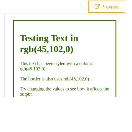
21
.backgroundGradient
 {
Preview
22
background
: 
linear-gradient
(
to
bottom
, 
white
, 
rgb
(
45
,
102
,
0
));
23
color
: 
white
;
24
    }
25
26
</
style
>
27
<
div
class
=
"textColor borderColor"
>
28
<
h1
>
Testing Text in rgb(45,102,0)
</
h1
>