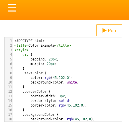
Toggle
☰
navigation
Run
1
<!DOCTYPE html>
2
<
title
>
Color Example
</
title
>
3
<
style
>
4
div
 {
5
padding
: 
20px
;
6
margin
: 
20px
;
7
    }
8
.textColor
 {
9
color
: 
rgb
(
45
,
102
,
0
);
10
background-color
: 
white
;
11
    }
12
.borderColor
 {
13
border-width
: 
3px
;
14
border-style
: 
solid
;
15
border-color
: 
rgb
(
45
,
102
,
0
);
16
    }
17
.backgroundColor
 {
18
background-color
: 
rgb
(
45
,
102
,
0
);
19
color
: 
white
;
20
    }