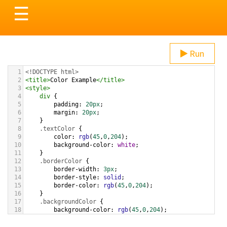
Toggle
☰
navigation
Run
1
<!DOCTYPE html>
2
<
title
>
Color Example
</
title
>
3
<
style
>
4
div
 {
5
padding
: 
20px
;
6
margin
: 
20px
;
7
    }
8
.textColor
 {
9
color
: 
rgb
(
45
,
0
,
204
);
10
background-color
: 
white
;
11
    }
12
.borderColor
 {
13
border-width
: 
3px
;
14
border-style
: 
solid
;
15
border-color
: 
rgb
(
45
,
0
,
204
);
16
    }
17
.backgroundColor
 {
18
background-color
: 
rgb
(
45
,
0
,
204
);
19
color
: 
white
;
20
    }