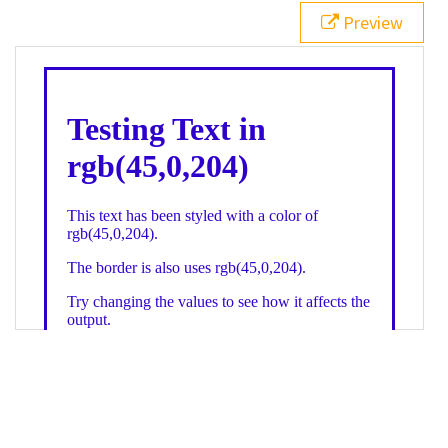
21
.backgroundGradient
 {
Preview
22
background
: 
linear-gradient
(
to
bottom
, 
white
, 
rgb
(
45
,
0
,
204
));
23
color
: 
white
;
24
    }
25
26
</
style
>
27
<
div
class
=
"textColor borderColor"
>
28
<
h1
>
Testing Text in rgb(45,0,204)
</
h1
>