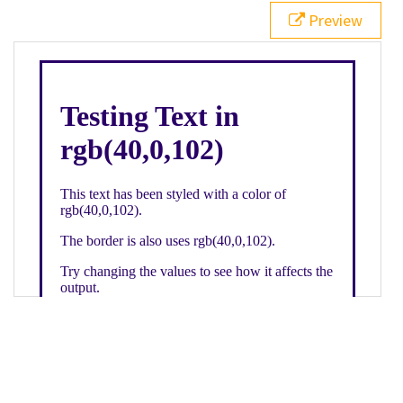
21
.backgroundGradient
 {
Preview
22
background
: 
linear-gradient
(
to
bottom
, 
white
, 
rgb
(
40
,
0
,
102
));
23
color
: 
white
;
24
    }
25
26
</
style
>
27
<
div
class
=
"textColor borderColor"
>
28
<
h1
>
Testing Text in rgb(40,0,102)
</
h1
>