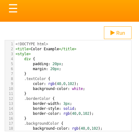
Toggle
☰
navigation
Run
1
<!DOCTYPE html>
2
<
title
>
Color Example
</
title
>
3
<
style
>
4
div
 {
5
padding
: 
20px
;
6
margin
: 
20px
;
7
    }
8
.textColor
 {
9
color
: 
rgb
(
40
,
0
,
102
);
10
background-color
: 
white
;
11
    }
12
.borderColor
 {
13
border-width
: 
3px
;
14
border-style
: 
solid
;
15
border-color
: 
rgb
(
40
,
0
,
102
);
16
    }
17
.backgroundColor
 {
18
background-color
: 
rgb
(
40
,
0
,
102
);
19
color
: 
white
;
20
    }