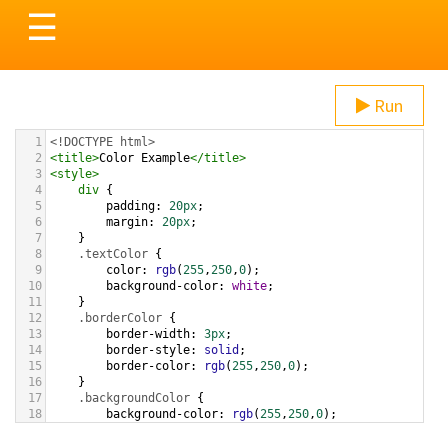
Toggle
☰
navigation
Run
1
<!DOCTYPE html>
2
<
title
>
Color Example
</
title
>
3
<
style
>
4
div
 {
5
padding
: 
20px
;
6
margin
: 
20px
;
7
    }
8
.textColor
 {
9
color
: 
rgb
(
255
,
250
,
0
);
10
background-color
: 
white
;
11
    }
12
.borderColor
 {
13
border-width
: 
3px
;
14
border-style
: 
solid
;
15
border-color
: 
rgb
(
255
,
250
,
0
);
16
    }
17
.backgroundColor
 {
18
background-color
: 
rgb
(
255
,
250
,
0
);
19
color
: 
white
;
20
    }