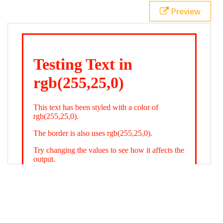
21
.backgroundGradient
 {
Preview
22
background
: 
linear-gradient
(
to
bottom
, 
white
, 
rgb
(
255
,
25
,
0
));
23
color
: 
white
;
24
    }
25
26
</
style
>
27
<
div
class
=
"textColor borderColor"
>
28
<
h1
>
Testing Text in rgb(255,25,0)
</
h1
>