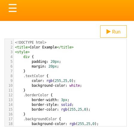
Toggle
☰
navigation
Run
1
<!DOCTYPE html>
2
<
title
>
Color Example
</
title
>
3
<
style
>
4
div
 {
5
padding
: 
20px
;
6
margin
: 
20px
;
7
    }
8
.textColor
 {
9
color
: 
rgb
(
255
,
25
,
0
);
10
background-color
: 
white
;
11
    }
12
.borderColor
 {
13
border-width
: 
3px
;
14
border-style
: 
solid
;
15
border-color
: 
rgb
(
255
,
25
,
0
);
16
    }
17
.backgroundColor
 {
18
background-color
: 
rgb
(
255
,
25
,
0
);
19
color
: 
white
;
20
    }