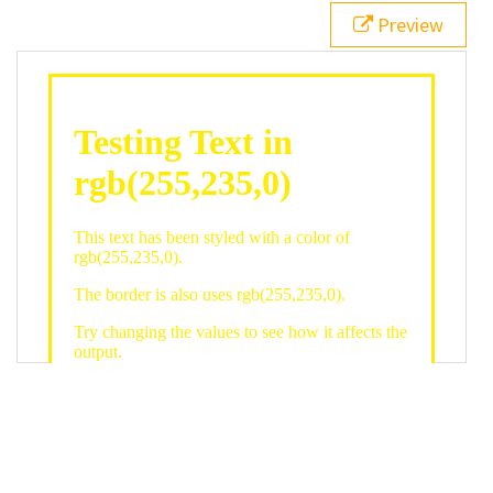
21
.backgroundGradient
 {
Preview
22
background
: 
linear-gradient
(
to
bottom
, 
white
, 
rgb
(
255
,
235
,
0
));
23
color
: 
white
;
24
    }
25
26
</
style
>
27
<
div
class
=
"textColor borderColor"
>
28
<
h1
>
Testing Text in rgb(255,235,0)
</
h1
>