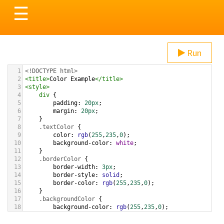
Toggle
☰
navigation
Run
1
<!DOCTYPE html>
2
<
title
>
Color Example
</
title
>
3
<
style
>
4
div
 {
5
padding
: 
20px
;
6
margin
: 
20px
;
7
    }
8
.textColor
 {
9
color
: 
rgb
(
255
,
235
,
0
);
10
background-color
: 
white
;
11
    }
12
.borderColor
 {
13
border-width
: 
3px
;
14
border-style
: 
solid
;
15
border-color
: 
rgb
(
255
,
235
,
0
);
16
    }
17
.backgroundColor
 {
18
background-color
: 
rgb
(
255
,
235
,
0
);
19
color
: 
white
;
20
    }