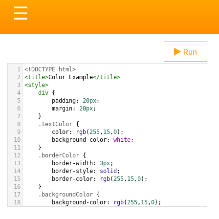
Toggle
☰
navigation
Run
1
<!DOCTYPE html>
2
<
title
>
Color Example
</
title
>
3
<
style
>
4
div
 {
5
padding
: 
20px
;
6
margin
: 
20px
;
7
    }
8
.textColor
 {
9
color
: 
rgb
(
255
,
15
,
0
);
10
background-color
: 
white
;
11
    }
12
.borderColor
 {
13
border-width
: 
3px
;
14
border-style
: 
solid
;
15
border-color
: 
rgb
(
255
,
15
,
0
);
16
    }
17
.backgroundColor
 {
18
background-color
: 
rgb
(
255
,
15
,
0
);
19
color
: 
white
;
20
    }