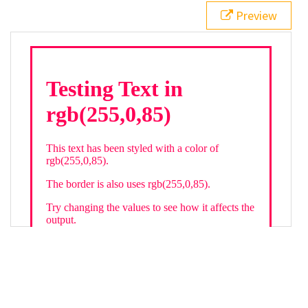
21
.backgroundGradient
 {
Preview
22
background
: 
linear-gradient
(
to
bottom
, 
white
, 
rgb
(
255
,
0
,
85
));
23
color
: 
white
;
24
    }
25
26
</
style
>
27
<
div
class
=
"textColor borderColor"
>
28
<
h1
>
Testing Text in rgb(255,0,85)
</
h1
>