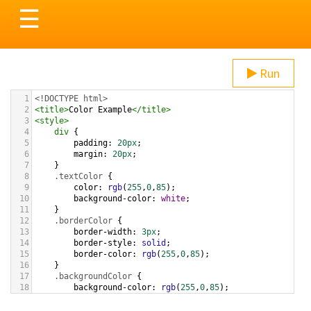
Toggle
☰
navigation
Run
1
<!DOCTYPE html>
2
<
title
>
Color Example
</
title
>
3
<
style
>
4
div
 {
5
padding
: 
20px
;
6
margin
: 
20px
;
7
    }
8
.textColor
 {
9
color
: 
rgb
(
255
,
0
,
85
);
10
background-color
: 
white
;
11
    }
12
.borderColor
 {
13
border-width
: 
3px
;
14
border-style
: 
solid
;
15
border-color
: 
rgb
(
255
,
0
,
85
);
16
    }
17
.backgroundColor
 {
18
background-color
: 
rgb
(
255
,
0
,
85
);
19
color
: 
white
;
20
    }