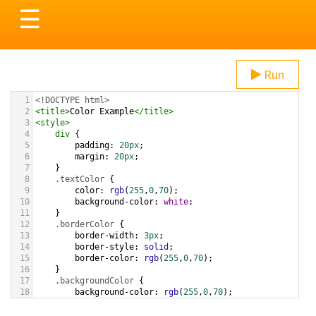
Toggle
☰
navigation
Run
1
<!DOCTYPE html>
2
<
title
>
Color Example
</
title
>
3
<
style
>
4
div
 {
5
padding
: 
20px
;
6
margin
: 
20px
;
7
    }
8
.textColor
 {
9
color
: 
rgb
(
255
,
0
,
70
);
10
background-color
: 
white
;
11
    }
12
.borderColor
 {
13
border-width
: 
3px
;
14
border-style
: 
solid
;
15
border-color
: 
rgb
(
255
,
0
,
70
);
16
    }
17
.backgroundColor
 {
18
background-color
: 
rgb
(
255
,
0
,
70
);
19
color
: 
white
;
20
    }