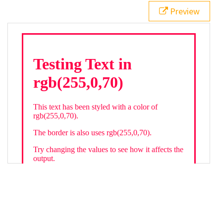
21
.backgroundGradient
 {
Preview
22
background
: 
linear-gradient
(
to
bottom
, 
white
, 
rgb
(
255
,
0
,
70
));
23
color
: 
white
;
24
    }
25
26
</
style
>
27
<
div
class
=
"textColor borderColor"
>
28
<
h1
>
Testing Text in rgb(255,0,70)
</
h1
>