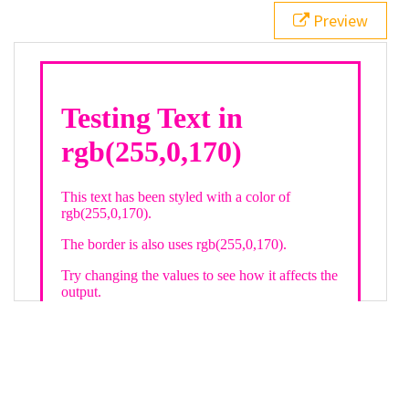
21
.backgroundGradient
 {
Preview
22
background
: 
linear-gradient
(
to
bottom
, 
white
, 
rgb
(
255
,
0
,
170
));
23
color
: 
white
;
24
    }
25
26
</
style
>
27
<
div
class
=
"textColor borderColor"
>
28
<
h1
>
Testing Text in rgb(255,0,170)
</
h1
>