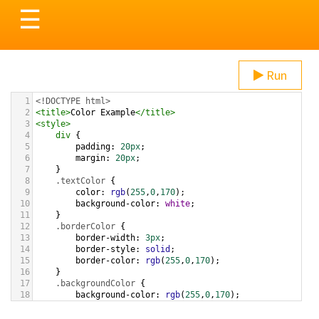
Toggle
☰
navigation
Run
1
<!DOCTYPE html>
2
<
title
>
Color Example
</
title
>
3
<
style
>
4
div
 {
5
padding
: 
20px
;
6
margin
: 
20px
;
7
    }
8
.textColor
 {
9
color
: 
rgb
(
255
,
0
,
170
);
10
background-color
: 
white
;
11
    }
12
.borderColor
 {
13
border-width
: 
3px
;
14
border-style
: 
solid
;
15
border-color
: 
rgb
(
255
,
0
,
170
);
16
    }
17
.backgroundColor
 {
18
background-color
: 
rgb
(
255
,
0
,
170
);
19
color
: 
white
;
20
    }