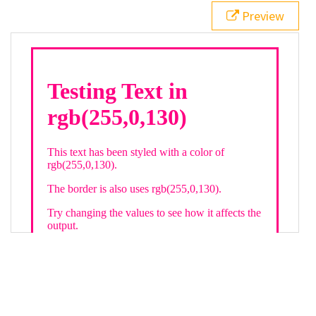
21
.backgroundGradient
 {
Preview
22
background
: 
linear-gradient
(
to
bottom
, 
white
, 
rgb
(
255
,
0
,
130
));
23
color
: 
white
;
24
    }
25
26
</
style
>
27
<
div
class
=
"textColor borderColor"
>
28
<
h1
>
Testing Text in rgb(255,0,130)
</
h1
>