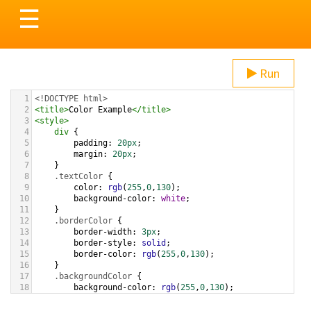
Toggle
☰
navigation
Run
1
<!DOCTYPE html>
2
<
title
>
Color Example
</
title
>
3
<
style
>
4
div
 {
5
padding
: 
20px
;
6
margin
: 
20px
;
7
    }
8
.textColor
 {
9
color
: 
rgb
(
255
,
0
,
130
);
10
background-color
: 
white
;
11
    }
12
.borderColor
 {
13
border-width
: 
3px
;
14
border-style
: 
solid
;
15
border-color
: 
rgb
(
255
,
0
,
130
);
16
    }
17
.backgroundColor
 {
18
background-color
: 
rgb
(
255
,
0
,
130
);
19
color
: 
white
;
20
    }