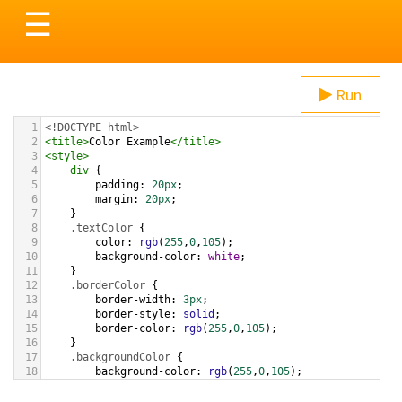
Toggle
☰
navigation
Run
1
<!DOCTYPE html>
2
<
title
>
Color Example
</
title
>
3
<
style
>
4
div
 {
5
padding
: 
20px
;
6
margin
: 
20px
;
7
    }
8
.textColor
 {
9
color
: 
rgb
(
255
,
0
,
105
);
10
background-color
: 
white
;
11
    }
12
.borderColor
 {
13
border-width
: 
3px
;
14
border-style
: 
solid
;
15
border-color
: 
rgb
(
255
,
0
,
105
);
16
    }
17
.backgroundColor
 {
18
background-color
: 
rgb
(
255
,
0
,
105
);
19
color
: 
white
;
20
    }