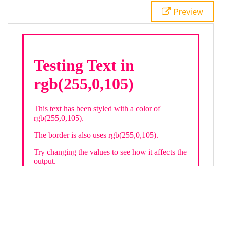
21
.backgroundGradient
 {
Preview
22
background
: 
linear-gradient
(
to
bottom
, 
white
, 
rgb
(
255
,
0
,
105
));
23
color
: 
white
;
24
    }
25
26
</
style
>
27
<
div
class
=
"textColor borderColor"
>
28
<
h1
>
Testing Text in rgb(255,0,105)
</
h1
>