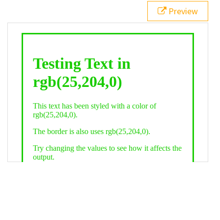
21
.backgroundGradient
 {
Preview
22
background
: 
linear-gradient
(
to
bottom
, 
white
, 
rgb
(
25
,
204
,
0
));
23
color
: 
white
;
24
    }
25
26
</
style
>
27
<
div
class
=
"textColor borderColor"
>
28
<
h1
>
Testing Text in rgb(25,204,0)
</
h1
>