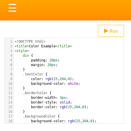
Toggle
☰
navigation
Run
1
<!DOCTYPE html>
2
<
title
>
Color Example
</
title
>
3
<
style
>
4
div
 {
5
padding
: 
20px
;
6
margin
: 
20px
;
7
    }
8
.textColor
 {
9
color
: 
rgb
(
25
,
204
,
0
);
10
background-color
: 
white
;
11
    }
12
.borderColor
 {
13
border-width
: 
3px
;
14
border-style
: 
solid
;
15
border-color
: 
rgb
(
25
,
204
,
0
);
16
    }
17
.backgroundColor
 {
18
background-color
: 
rgb
(
25
,
204
,
0
);
19
color
: 
white
;
20
    }