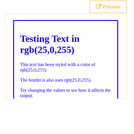
21
.backgroundGradient
 {
Preview
22
background
: 
linear-gradient
(
to
bottom
, 
white
, 
rgb
(
25
,
0
,
255
));
23
color
: 
white
;
24
    }
25
26
</
style
>
27
<
div
class
=
"textColor borderColor"
>
28
<
h1
>
Testing Text in rgb(25,0,255)
</
h1
>