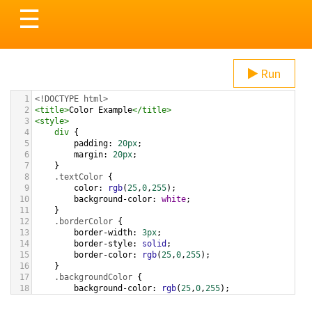
Toggle
☰
navigation
Run
1
<!DOCTYPE html>
2
<
title
>
Color Example
</
title
>
3
<
style
>
4
div
 {
5
padding
: 
20px
;
6
margin
: 
20px
;
7
    }
8
.textColor
 {
9
color
: 
rgb
(
25
,
0
,
255
);
10
background-color
: 
white
;
11
    }
12
.borderColor
 {
13
border-width
: 
3px
;
14
border-style
: 
solid
;
15
border-color
: 
rgb
(
25
,
0
,
255
);
16
    }
17
.backgroundColor
 {
18
background-color
: 
rgb
(
25
,
0
,
255
);
19
color
: 
white
;
20
    }