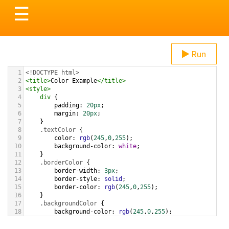
Toggle
☰
navigation
Run
1
<!DOCTYPE html>
2
<
title
>
Color Example
</
title
>
3
<
style
>
4
div
 {
5
padding
: 
20px
;
6
margin
: 
20px
;
7
    }
8
.textColor
 {
9
color
: 
rgb
(
245
,
0
,
255
);
10
background-color
: 
white
;
11
    }
12
.borderColor
 {
13
border-width
: 
3px
;
14
border-style
: 
solid
;
15
border-color
: 
rgb
(
245
,
0
,
255
);
16
    }
17
.backgroundColor
 {
18
background-color
: 
rgb
(
245
,
0
,
255
);
19
color
: 
white
;
20
    }