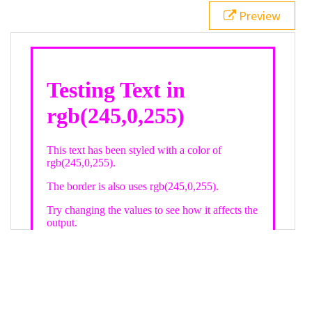
21
.backgroundGradient
 {
Preview
22
background
: 
linear-gradient
(
to
bottom
, 
white
, 
rgb
(
245
,
0
,
255
));
23
color
: 
white
;
24
    }
25
26
</
style
>
27
<
div
class
=
"textColor borderColor"
>
28
<
h1
>
Testing Text in rgb(245,0,255)
</
h1
>