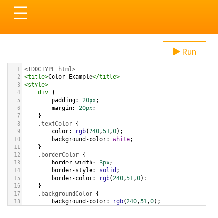
Toggle
☰
navigation
Run
1
<!DOCTYPE html>
2
<
title
>
Color Example
</
title
>
3
<
style
>
4
div
 {
5
padding
: 
20px
;
6
margin
: 
20px
;
7
    }
8
.textColor
 {
9
color
: 
rgb
(
240
,
51
,
0
);
10
background-color
: 
white
;
11
    }
12
.borderColor
 {
13
border-width
: 
3px
;
14
border-style
: 
solid
;
15
border-color
: 
rgb
(
240
,
51
,
0
);
16
    }
17
.backgroundColor
 {
18
background-color
: 
rgb
(
240
,
51
,
0
);
19
color
: 
white
;
20
    }