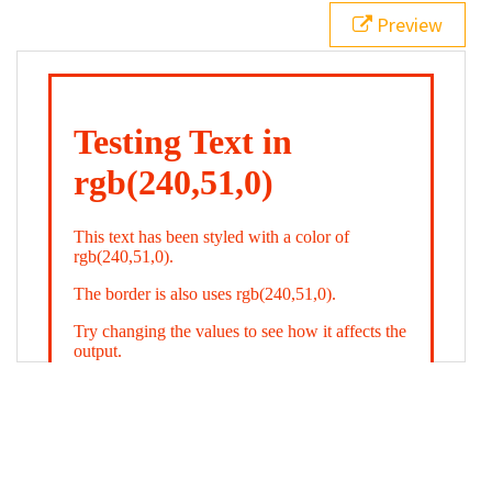
21
.backgroundGradient
 {
Preview
22
background
: 
linear-gradient
(
to
bottom
, 
white
, 
rgb
(
240
,
51
,
0
));
23
color
: 
white
;
24
    }
25
26
</
style
>
27
<
div
class
=
"textColor borderColor"
>
28
<
h1
>
Testing Text in rgb(240,51,0)
</
h1
>