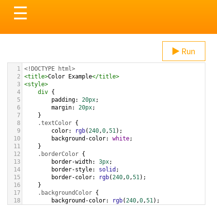
Toggle
☰
navigation
Run
1
<!DOCTYPE html>
2
<
title
>
Color Example
</
title
>
3
<
style
>
4
div
 {
5
padding
: 
20px
;
6
margin
: 
20px
;
7
    }
8
.textColor
 {
9
color
: 
rgb
(
240
,
0
,
51
);
10
background-color
: 
white
;
11
    }
12
.borderColor
 {
13
border-width
: 
3px
;
14
border-style
: 
solid
;
15
border-color
: 
rgb
(
240
,
0
,
51
);
16
    }
17
.backgroundColor
 {
18
background-color
: 
rgb
(
240
,
0
,
51
);
19
color
: 
white
;
20
    }