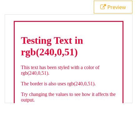
21
.backgroundGradient
 {
Preview
22
background
: 
linear-gradient
(
to
bottom
, 
white
, 
rgb
(
240
,
0
,
51
));
23
color
: 
white
;
24
    }
25
26
</
style
>
27
<
div
class
=
"textColor borderColor"
>
28
<
h1
>
Testing Text in rgb(240,0,51)
</
h1
>