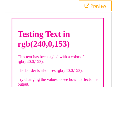
21
.backgroundGradient
 {
Preview
22
background
: 
linear-gradient
(
to
bottom
, 
white
, 
rgb
(
240
,
0
,
153
));
23
color
: 
white
;
24
    }
25
26
</
style
>
27
<
div
class
=
"textColor borderColor"
>
28
<
h1
>
Testing Text in rgb(240,0,153)
</
h1
>