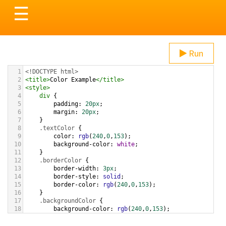
Toggle
☰
navigation
Run
1
<!DOCTYPE html>
2
<
title
>
Color Example
</
title
>
3
<
style
>
4
div
 {
5
padding
: 
20px
;
6
margin
: 
20px
;
7
    }
8
.textColor
 {
9
color
: 
rgb
(
240
,
0
,
153
);
10
background-color
: 
white
;
11
    }
12
.borderColor
 {
13
border-width
: 
3px
;
14
border-style
: 
solid
;
15
border-color
: 
rgb
(
240
,
0
,
153
);
16
    }
17
.backgroundColor
 {
18
background-color
: 
rgb
(
240
,
0
,
153
);
19
color
: 
white
;
20
    }