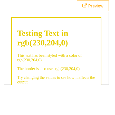
21
.backgroundGradient
 {
Preview
22
background
: 
linear-gradient
(
to
bottom
, 
white
, 
rgb
(
230
,
204
,
0
));
23
color
: 
white
;
24
    }
25
26
</
style
>
27
<
div
class
=
"textColor borderColor"
>
28
<
h1
>
Testing Text in rgb(230,204,0)
</
h1
>