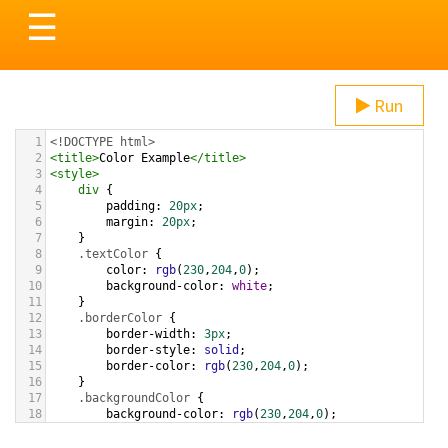
Toggle
☰
navigation
Run
1
<!DOCTYPE html>
2
<
title
>
Color Example
</
title
>
3
<
style
>
4
div
 {
5
padding
: 
20px
;
6
margin
: 
20px
;
7
    }
8
.textColor
 {
9
color
: 
rgb
(
230
,
204
,
0
);
10
background-color
: 
white
;
11
    }
12
.borderColor
 {
13
border-width
: 
3px
;
14
border-style
: 
solid
;
15
border-color
: 
rgb
(
230
,
204
,
0
);
16
    }
17
.backgroundColor
 {
18
background-color
: 
rgb
(
230
,
204
,
0
);
19
color
: 
white
;
20
    }