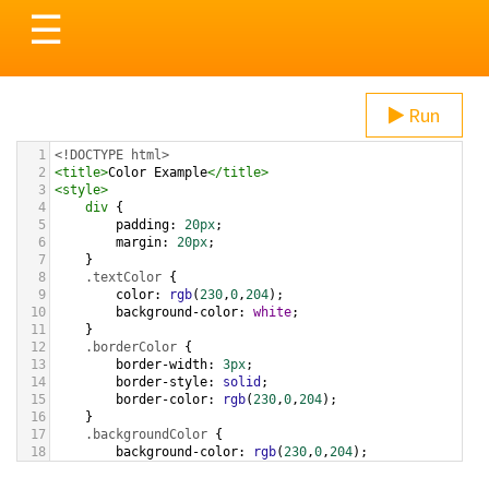
Toggle
☰
navigation
Run
1
<!DOCTYPE html>
2
<
title
>
Color Example
</
title
>
3
<
style
>
4
div
 {
5
padding
: 
20px
;
6
margin
: 
20px
;
7
    }
8
.textColor
 {
9
color
: 
rgb
(
230
,
0
,
204
);
10
background-color
: 
white
;
11
    }
12
.borderColor
 {
13
border-width
: 
3px
;
14
border-style
: 
solid
;
15
border-color
: 
rgb
(
230
,
0
,
204
);
16
    }
17
.backgroundColor
 {
18
background-color
: 
rgb
(
230
,
0
,
204
);
19
color
: 
white
;
20
    }