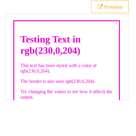
21
.backgroundGradient
 {
Preview
22
background
: 
linear-gradient
(
to
bottom
, 
white
, 
rgb
(
230
,
0
,
204
));
23
color
: 
white
;
24
    }
25
26
</
style
>
27
<
div
class
=
"textColor borderColor"
>
28
<
h1
>
Testing Text in rgb(230,0,204)
</
h1
>