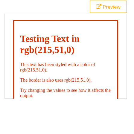
21
.backgroundGradient
 {
Preview
22
background
: 
linear-gradient
(
to
bottom
, 
white
, 
rgb
(
215
,
51
,
0
));
23
color
: 
white
;
24
    }
25
26
</
style
>
27
<
div
class
=
"textColor borderColor"
>
28
<
h1
>
Testing Text in rgb(215,51,0)
</
h1
>