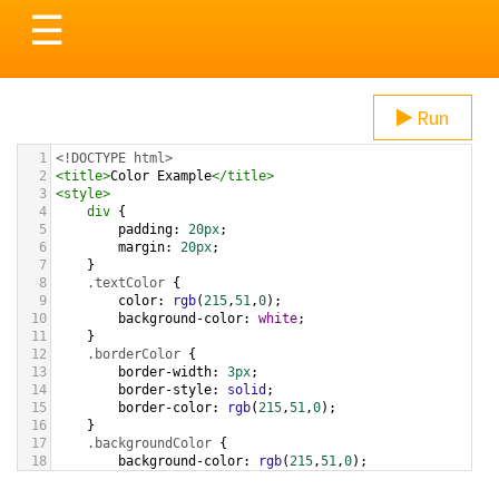
Toggle
☰
navigation
Run
1
<!DOCTYPE html>
2
<
title
>
Color Example
</
title
>
3
<
style
>
4
div
 {
5
padding
: 
20px
;
6
margin
: 
20px
;
7
    }
8
.textColor
 {
9
color
: 
rgb
(
215
,
51
,
0
);
10
background-color
: 
white
;
11
    }
12
.borderColor
 {
13
border-width
: 
3px
;
14
border-style
: 
solid
;
15
border-color
: 
rgb
(
215
,
51
,
0
);
16
    }
17
.backgroundColor
 {
18
background-color
: 
rgb
(
215
,
51
,
0
);
19
color
: 
white
;
20
    }