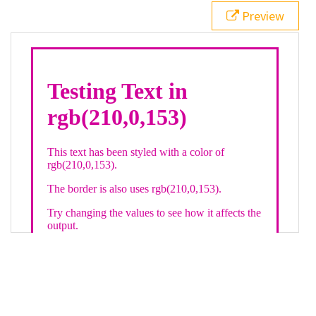
21
.backgroundGradient
 {
Preview
22
background
: 
linear-gradient
(
to
bottom
, 
white
, 
rgb
(
210
,
0
,
153
));
23
color
: 
white
;
24
    }
25
26
</
style
>
27
<
div
class
=
"textColor borderColor"
>
28
<
h1
>
Testing Text in rgb(210,0,153)
</
h1
>