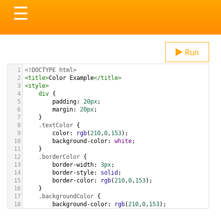
Toggle
☰
navigation
Run
1
<!DOCTYPE html>
2
<
title
>
Color Example
</
title
>
3
<
style
>
4
div
 {
5
padding
: 
20px
;
6
margin
: 
20px
;
7
    }
8
.textColor
 {
9
color
: 
rgb
(
210
,
0
,
153
);
10
background-color
: 
white
;
11
    }
12
.borderColor
 {
13
border-width
: 
3px
;
14
border-style
: 
solid
;
15
border-color
: 
rgb
(
210
,
0
,
153
);
16
    }
17
.backgroundColor
 {
18
background-color
: 
rgb
(
210
,
0
,
153
);
19
color
: 
white
;
20
    }