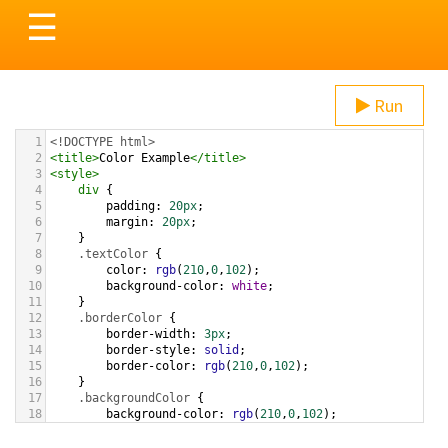
Toggle
☰
navigation
Run
1
<!DOCTYPE html>
2
<
title
>
Color Example
</
title
>
3
<
style
>
4
div
 {
5
padding
: 
20px
;
6
margin
: 
20px
;
7
    }
8
.textColor
 {
9
color
: 
rgb
(
210
,
0
,
102
);
10
background-color
: 
white
;
11
    }
12
.borderColor
 {
13
border-width
: 
3px
;
14
border-style
: 
solid
;
15
border-color
: 
rgb
(
210
,
0
,
102
);
16
    }
17
.backgroundColor
 {
18
background-color
: 
rgb
(
210
,
0
,
102
);
19
color
: 
white
;
20
    }