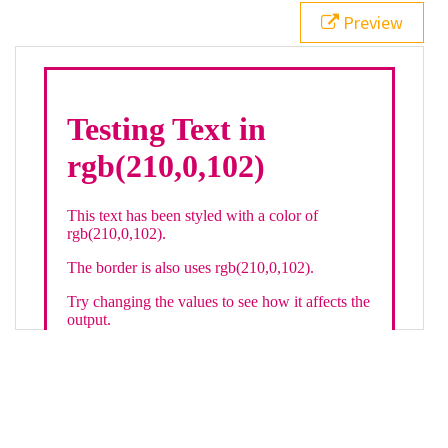
21
.backgroundGradient
 {
Preview
22
background
: 
linear-gradient
(
to
bottom
, 
white
, 
rgb
(
210
,
0
,
102
));
23
color
: 
white
;
24
    }
25
26
</
style
>
27
<
div
class
=
"textColor borderColor"
>
28
<
h1
>
Testing Text in rgb(210,0,102)
</
h1
>