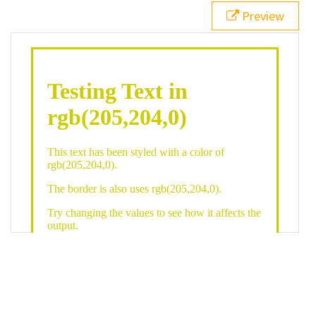
21
.backgroundGradient
 {
Preview
22
background
: 
linear-gradient
(
to
bottom
, 
white
, 
rgb
(
205
,
204
,
0
));
23
color
: 
white
;
24
    }
25
26
</
style
>
27
<
div
class
=
"textColor borderColor"
>
28
<
h1
>
Testing Text in rgb(205,204,0)
</
h1
>