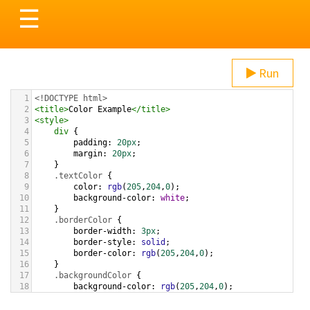
Toggle
☰
navigation
Run
1
<!DOCTYPE html>
2
<
title
>
Color Example
</
title
>
3
<
style
>
4
div
 {
5
padding
: 
20px
;
6
margin
: 
20px
;
7
    }
8
.textColor
 {
9
color
: 
rgb
(
205
,
204
,
0
);
10
background-color
: 
white
;
11
    }
12
.borderColor
 {
13
border-width
: 
3px
;
14
border-style
: 
solid
;
15
border-color
: 
rgb
(
205
,
204
,
0
);
16
    }
17
.backgroundColor
 {
18
background-color
: 
rgb
(
205
,
204
,
0
);
19
color
: 
white
;
20
    }