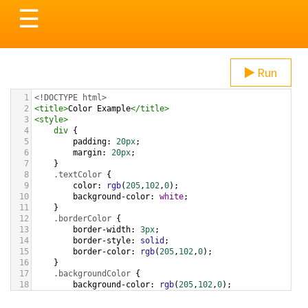
Toggle
☰
navigation
Run
1
<!DOCTYPE html>
2
<
title
>
Color Example
</
title
>
3
<
style
>
4
div
 {
5
padding
: 
20px
;
6
margin
: 
20px
;
7
    }
8
.textColor
 {
9
color
: 
rgb
(
205
,
102
,
0
);
10
background-color
: 
white
;
11
    }
12
.borderColor
 {
13
border-width
: 
3px
;
14
border-style
: 
solid
;
15
border-color
: 
rgb
(
205
,
102
,
0
);
16
    }
17
.backgroundColor
 {
18
background-color
: 
rgb
(
205
,
102
,
0
);
19
color
: 
white
;
20
    }