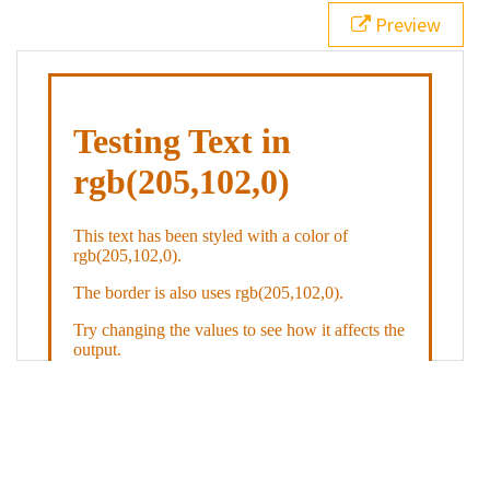
21
.backgroundGradient
 {
Preview
22
background
: 
linear-gradient
(
to
bottom
, 
white
, 
rgb
(
205
,
102
,
0
));
23
color
: 
white
;
24
    }
25
26
</
style
>
27
<
div
class
=
"textColor borderColor"
>
28
<
h1
>
Testing Text in rgb(205,102,0)
</
h1
>