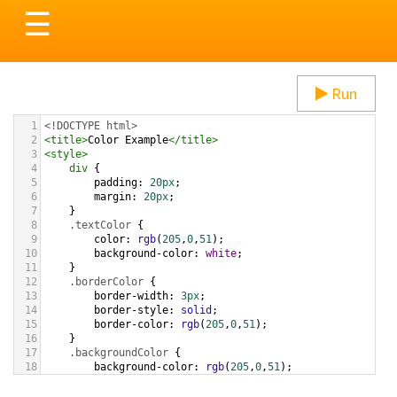
Toggle
☰
navigation
Run
1
<!DOCTYPE html>
2
<
title
>
Color Example
</
title
>
3
<
style
>
4
div
 {
5
padding
: 
20px
;
6
margin
: 
20px
;
7
    }
8
.textColor
 {
9
color
: 
rgb
(
205
,
0
,
51
);
10
background-color
: 
white
;
11
    }
12
.borderColor
 {
13
border-width
: 
3px
;
14
border-style
: 
solid
;
15
border-color
: 
rgb
(
205
,
0
,
51
);
16
    }
17
.backgroundColor
 {
18
background-color
: 
rgb
(
205
,
0
,
51
);
19
color
: 
white
;
20
    }