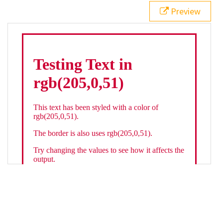
21
.backgroundGradient
 {
Preview
22
background
: 
linear-gradient
(
to
bottom
, 
white
, 
rgb
(
205
,
0
,
51
));
23
color
: 
white
;
24
    }
25
26
</
style
>
27
<
div
class
=
"textColor borderColor"
>
28
<
h1
>
Testing Text in rgb(205,0,51)
</
h1
>