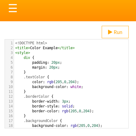
Toggle
☰
navigation
Run
1
<!DOCTYPE html>
2
<
title
>
Color Example
</
title
>
3
<
style
>
4
div
 {
5
padding
: 
20px
;
6
margin
: 
20px
;
7
    }
8
.textColor
 {
9
color
: 
rgb
(
205
,
0
,
204
);
10
background-color
: 
white
;
11
    }
12
.borderColor
 {
13
border-width
: 
3px
;
14
border-style
: 
solid
;
15
border-color
: 
rgb
(
205
,
0
,
204
);
16
    }
17
.backgroundColor
 {
18
background-color
: 
rgb
(
205
,
0
,
204
);
19
color
: 
white
;
20
    }