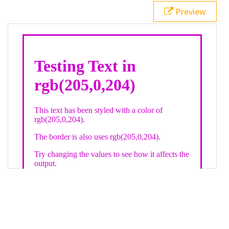
21
.backgroundGradient
 {
Preview
22
background
: 
linear-gradient
(
to
bottom
, 
white
, 
rgb
(
205
,
0
,
204
));
23
color
: 
white
;
24
    }
25
26
</
style
>
27
<
div
class
=
"textColor borderColor"
>
28
<
h1
>
Testing Text in rgb(205,0,204)
</
h1
>