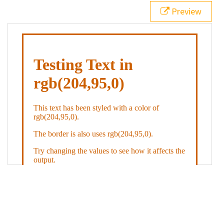
21
.backgroundGradient
 {
Preview
22
background
: 
linear-gradient
(
to
bottom
, 
white
, 
rgb
(
204
,
95
,
0
));
23
color
: 
white
;
24
    }
25
26
</
style
>
27
<
div
class
=
"textColor borderColor"
>
28
<
h1
>
Testing Text in rgb(204,95,0)
</
h1
>