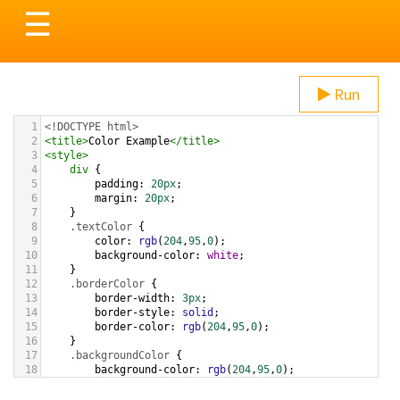
Toggle
☰
navigation
Run
1
<!DOCTYPE html>
2
<
title
>
Color Example
</
title
>
3
<
style
>
4
div
 {
5
padding
: 
20px
;
6
margin
: 
20px
;
7
    }
8
.textColor
 {
9
color
: 
rgb
(
204
,
95
,
0
);
10
background-color
: 
white
;
11
    }
12
.borderColor
 {
13
border-width
: 
3px
;
14
border-style
: 
solid
;
15
border-color
: 
rgb
(
204
,
95
,
0
);
16
    }
17
.backgroundColor
 {
18
background-color
: 
rgb
(
204
,
95
,
0
);
19
color
: 
white
;
20
    }