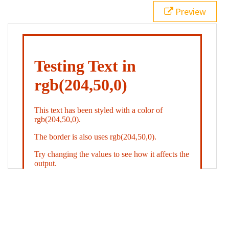
21
.backgroundGradient
 {
Preview
22
background
: 
linear-gradient
(
to
bottom
, 
white
, 
rgb
(
204
,
50
,
0
));
23
color
: 
white
;
24
    }
25
26
</
style
>
27
<
div
class
=
"textColor borderColor"
>
28
<
h1
>
Testing Text in rgb(204,50,0)
</
h1
>