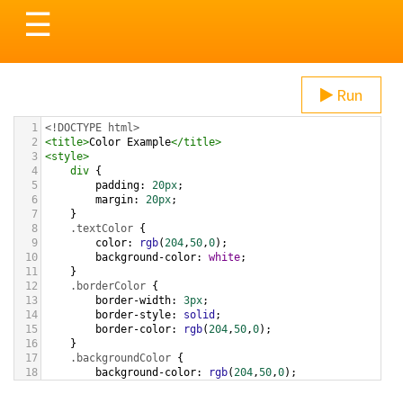
Toggle
☰
navigation
Run
1
<!DOCTYPE html>
2
<
title
>
Color Example
</
title
>
3
<
style
>
4
div
 {
5
padding
: 
20px
;
6
margin
: 
20px
;
7
    }
8
.textColor
 {
9
color
: 
rgb
(
204
,
50
,
0
);
10
background-color
: 
white
;
11
    }
12
.borderColor
 {
13
border-width
: 
3px
;
14
border-style
: 
solid
;
15
border-color
: 
rgb
(
204
,
50
,
0
);
16
    }
17
.backgroundColor
 {
18
background-color
: 
rgb
(
204
,
50
,
0
);
19
color
: 
white
;
20
    }