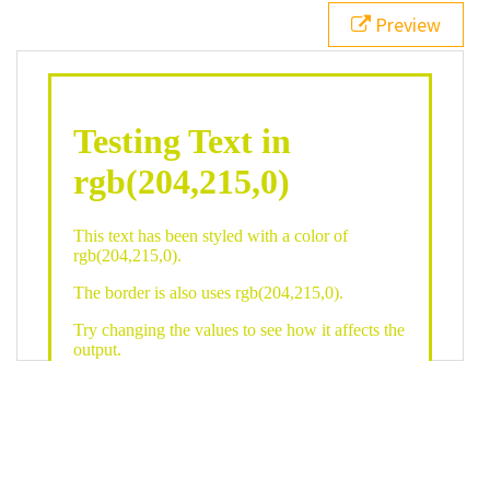
21
.backgroundGradient
 {
Preview
22
background
: 
linear-gradient
(
to
bottom
, 
white
, 
rgb
(
204
,
215
,
0
));
23
color
: 
white
;
24
    }
25
26
</
style
>
27
<
div
class
=
"textColor borderColor"
>
28
<
h1
>
Testing Text in rgb(204,215,0)
</
h1
>