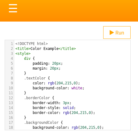
Toggle
☰
navigation
Run
1
<!DOCTYPE html>
2
<
title
>
Color Example
</
title
>
3
<
style
>
4
div
 {
5
padding
: 
20px
;
6
margin
: 
20px
;
7
    }
8
.textColor
 {
9
color
: 
rgb
(
204
,
215
,
0
);
10
background-color
: 
white
;
11
    }
12
.borderColor
 {
13
border-width
: 
3px
;
14
border-style
: 
solid
;
15
border-color
: 
rgb
(
204
,
215
,
0
);
16
    }
17
.backgroundColor
 {
18
background-color
: 
rgb
(
204
,
215
,
0
);
19
color
: 
white
;
20
    }