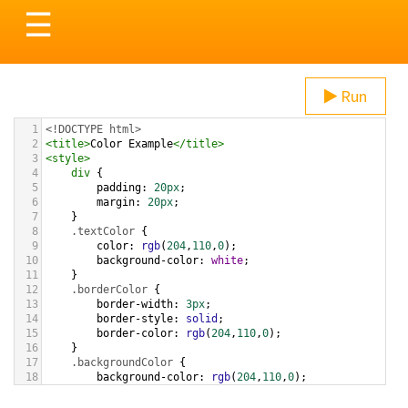
Toggle
☰
navigation
Run
1
<!DOCTYPE html>
2
<
title
>
Color Example
</
title
>
3
<
style
>
4
div
 {
5
padding
: 
20px
;
6
margin
: 
20px
;
7
    }
8
.textColor
 {
9
color
: 
rgb
(
204
,
110
,
0
);
10
background-color
: 
white
;
11
    }
12
.borderColor
 {
13
border-width
: 
3px
;
14
border-style
: 
solid
;
15
border-color
: 
rgb
(
204
,
110
,
0
);
16
    }
17
.backgroundColor
 {
18
background-color
: 
rgb
(
204
,
110
,
0
);
19
color
: 
white
;
20
    }