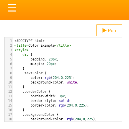
Toggle
☰
navigation
Run
1
<!DOCTYPE html>
2
<
title
>
Color Example
</
title
>
3
<
style
>
4
div
 {
5
padding
: 
20px
;
6
margin
: 
20px
;
7
    }
8
.textColor
 {
9
color
: 
rgb
(
204
,
0
,
225
);
10
background-color
: 
white
;
11
    }
12
.borderColor
 {
13
border-width
: 
3px
;
14
border-style
: 
solid
;
15
border-color
: 
rgb
(
204
,
0
,
225
);
16
    }
17
.backgroundColor
 {
18
background-color
: 
rgb
(
204
,
0
,
225
);
19
color
: 
white
;
20
    }