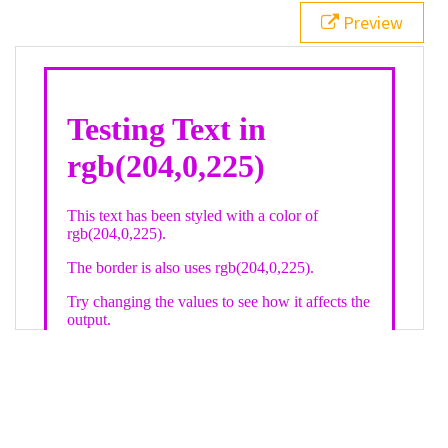
21
.backgroundGradient
 {
Preview
22
background
: 
linear-gradient
(
to
bottom
, 
white
, 
rgb
(
204
,
0
,
225
));
23
color
: 
white
;
24
    }
25
26
</
style
>
27
<
div
class
=
"textColor borderColor"
>
28
<
h1
>
Testing Text in rgb(204,0,225)
</
h1
>