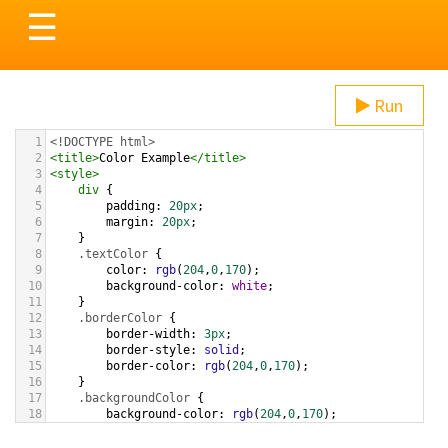
Toggle
☰
navigation
Run
1
<!DOCTYPE html>
2
<
title
>
Color Example
</
title
>
3
<
style
>
4
div
 {
5
padding
: 
20px
;
6
margin
: 
20px
;
7
    }
8
.textColor
 {
9
color
: 
rgb
(
204
,
0
,
170
);
10
background-color
: 
white
;
11
    }
12
.borderColor
 {
13
border-width
: 
3px
;
14
border-style
: 
solid
;
15
border-color
: 
rgb
(
204
,
0
,
170
);
16
    }
17
.backgroundColor
 {
18
background-color
: 
rgb
(
204
,
0
,
170
);
19
color
: 
white
;
20
    }