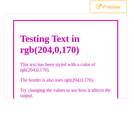
21
.backgroundGradient
 {
Preview
22
background
: 
linear-gradient
(
to
bottom
, 
white
, 
rgb
(
204
,
0
,
170
));
23
color
: 
white
;
24
    }
25
26
</
style
>
27
<
div
class
=
"textColor borderColor"
>
28
<
h1
>
Testing Text in rgb(204,0,170)
</
h1
>